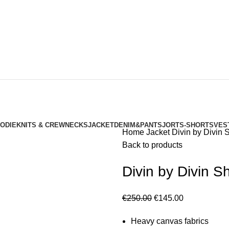
Wishlist
Login / Register
Subscribe us
OODIE
KNITS & CREWNECKS
JACKET
DENIM&PANTS
JORTS-SHORTS
VES
Home
Jacket
Divin by Divin 
Back to products
Divin by Divin S
0
€
0.00
Original
Current
€
250.00
€
145.00
price
price
Heavy canvas fabrics
was:
is: