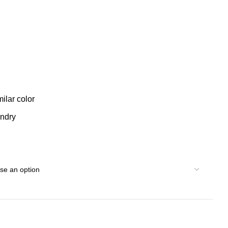
ilar color
undry