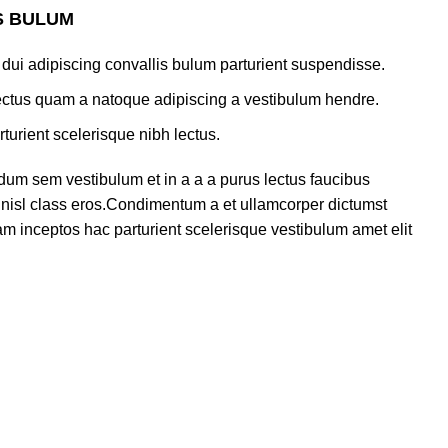
S BULUM
dui adipiscing convallis bulum parturient suspendisse.
lectus quam a natoque adipiscing a vestibulum hendre.
turient scelerisque nibh lectus.
dum sem vestibulum et in a a a purus lectus faucibus
us nisl class eros.Condimentum a et ullamcorper dictumst
m inceptos hac parturient scelerisque vestibulum amet elit