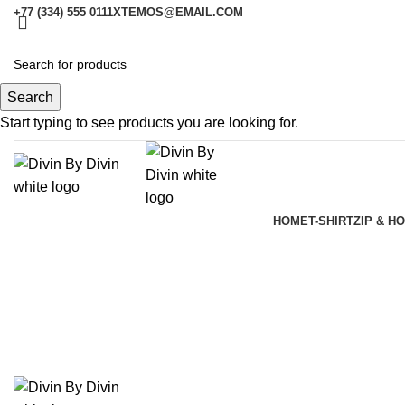
+77 (334) 555 0111
XTEMOS@EMAIL.COM
Search
Start typing to see products you are looking for.
HOME
T-SHIRT
ZIP & H
-42%
Click to enlarge