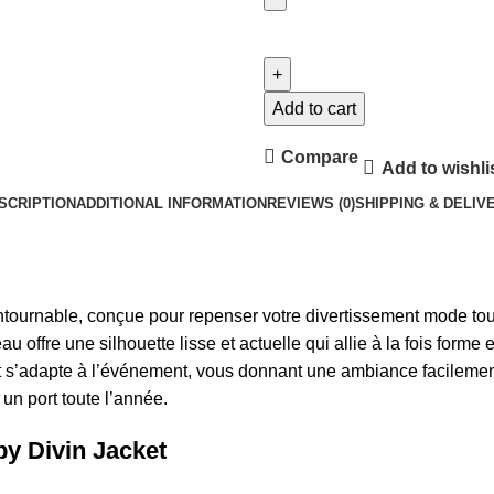
Divin
by
Divin
Sharp
Add to cart
Jacket
Compare
quantity
Add to wishli
SCRIPTION
ADDITIONAL INFORMATION
REVIEWS (0)
SHIPPING & DELIV
ntournable, conçue pour repenser votre divertissement mode tout
fre une silhouette lisse et actuelle qui allie à la fois forme 
et s’adapte à l’événement, vous donnant une ambiance facileme
un port toute l’année.
by Divin Jacket