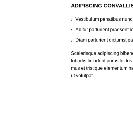
ADIPISCING CONVALLI
Vestibulum penatibus nunc 
Abitur parturient praesent 
Diam parturient dictumst par
Scelerisque adipiscing biben
lobortis tincidunt purus lect
mus et tristique elementum na
ut volutpat.